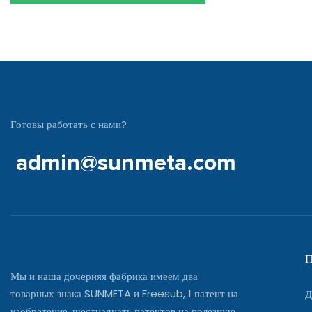
Готовы работать с нами?
admin@sunmeta.com
П
Мы и наша дочерняя фабрика имеем два
товарных знака SUNMETA и Freesub, 1 патент на
Д
изобретение, шестнадцать патентов на полезную