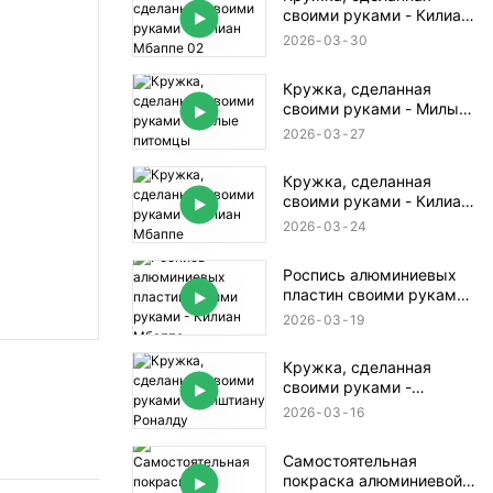
своими руками - Килиан
Мбаппе 02
2026
03
30
Кружка, сделанная
своими руками - Милые
питомцы
2026
03
27
Кружка, сделанная
своими руками - Килиан
Мбаппе
2026
03
24
Роспись алюминиевых
пластин своими руками -
Килиан Мбаппе
2026
03
19
Кружка, сделанная
своими руками -
Криштиану Роналду
2026
03
16
Самостоятельная
покраска алюминиевой