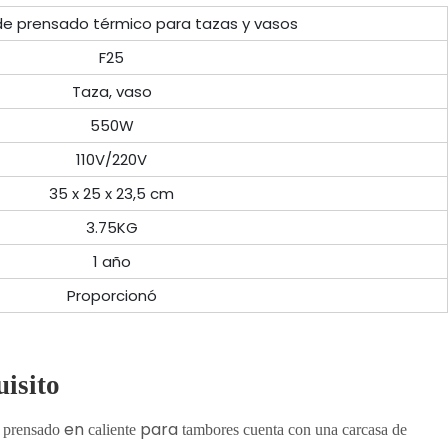
e prensado térmico para tazas y vasos
F25
Taza, vaso
550W
110V/220V
35 x 25 x 23,5 cm
3.75KG
1 año
Proporcionó
isito
en
para
 prensado
caliente
tambores cuenta con una carcasa de