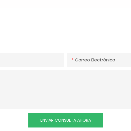
Ponte En Contacto O Visítanos
eo electrónico para ser el primero en enterarse de nuevos pr
Correo Electrónico
ENVIAR CONSULTA AHORA