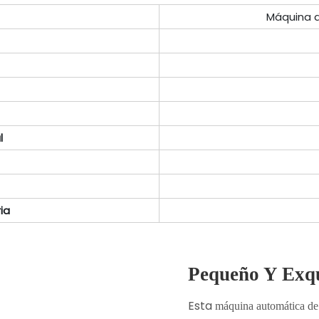
Máquina d
l
ia
Pequeño Y Exqu
Esta
máquina
automática
de