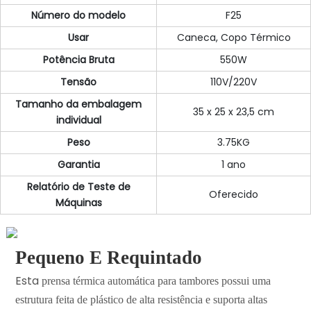
Número do modelo
F25
Usar
Caneca, Copo Térmico
Potência Bruta
550W
Tensão
110V/220V
Tamanho da embalagem
35 x 25 x 23,5 cm
individual
Peso
3.75KG
Garantia
1 ano
Relatório de Teste de
Oferecido
Máquinas
Pequeno E Requintado
Esta
prensa
térmica
automática para tambores
possui
uma
estrutura feita de plástico de alta resistência e suporta altas